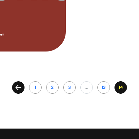
mt
1
2
3
...
13
14