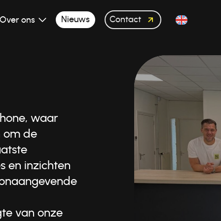
Contact
Nieuws
Over ons
chone, waar
n om de
atste
s en inzichten
toonaangevende
gte van onze