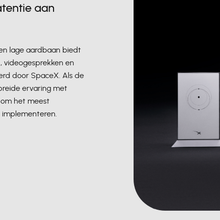
atentie aan
 een lage aardbaan biedt
n, videogesprekken en
erd door SpaceX. Als de
breide ervaring met
e om het meest
 implementeren.