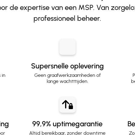
r de expertise van een MSP. Van zorgeloze
professioneel beheer.
Supersnelle oplevering
 in
Geen graafwerkzaamheden of
P
lange wachtttijden.
b
ring
99,9% uptimegarantie
Be
oor
Altijd bereikbaar, zonder downtime
Zo