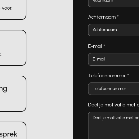
 voor.
Achternaam
*
E-mail
*
e.
Telefoonnummer
*
ing
Deel je motivatie met 
sprek