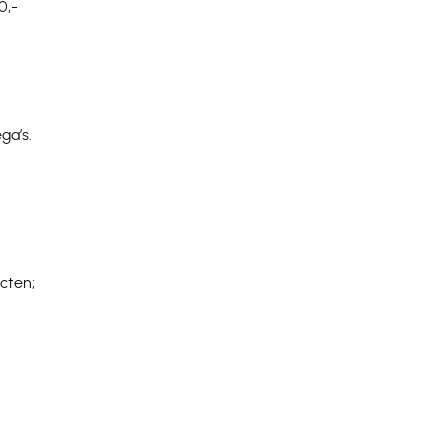
0,-
ga’s.
cten;