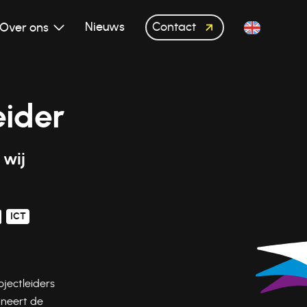
Contact
Nieuws
Over ons
eider
 wij
ICT
jectleiders
ineert de