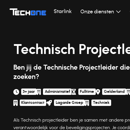
Starlink
Onze diensten
Technisch Projectl
Ben jij de Technische Projectleider die
zoeken?
3+ jaar
Administratief
Fulltime
Gelderland
Klantcontact
Lagarde Groep
Techniek
Als Technisch projectleider ben je samen met andere pro
verantwoordelijk voor de beveiligingsprojecten. Je coörd