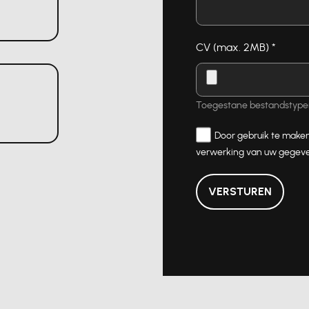
CV (max. 2MB)
*
Toegestane bestandstypen:
Door gebruik te maken
verwerking van uw gegeve