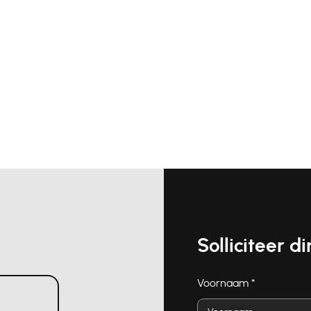
Solliciteer di
Voornaam
*