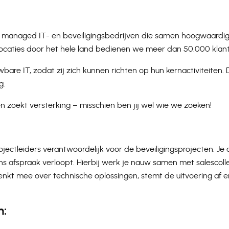
 managed IT- en beveiligingsbedrijven die samen hoogwaardig
locaties door het hele land bedienen we meer dan 50.000 klan
bare IT, zodat zij zich kunnen richten op hun kernactiviteite
g.
en zoekt versterking – misschien ben jij wel wie we zoeken!
ojectleiders verantwoordelijk voor de beveiligingsprojecten. 
lgens afspraak verloopt. Hierbij werk je nauw samen met salescol
enkt mee over technische oplossingen, stemt de uitvoering af 
n: