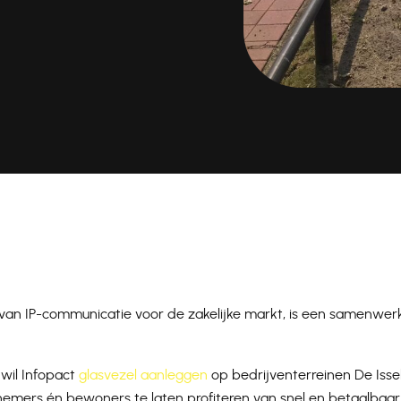
d van IP-communicatie voor de zakelijke markt, is een samenwe
wil Infopact
glasvezel aanleggen
op bedrijventerreinen De Isse
emers én bewoners te laten profiteren van snel en betaalbaar g