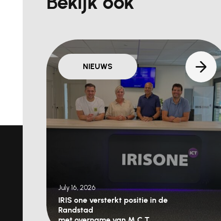
Bekijk ook
NIEUWS
July 16, 2026
IRIS one versterkt positie in de
Randstad
met overname van M.C.T.