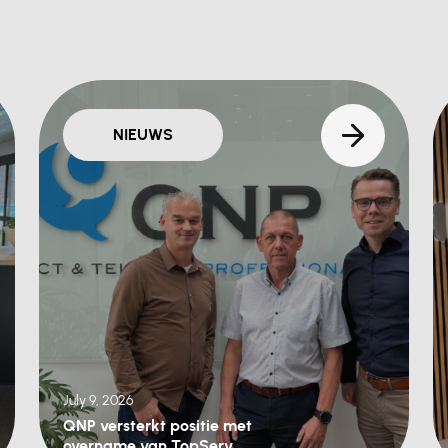
NIEUWS
July 9, 2026
QNP versterkt positie met
overname van TopServ