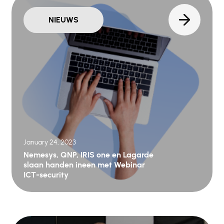
NIEUWS
January 24, 2023
Nemesys, QNP, IRIS one en Lagarde
slaan handen ineen met Webinar
ICT-security